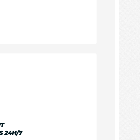
T
S 24H/7