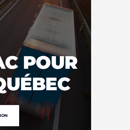
LAC POUR
QUÉBEC
TION