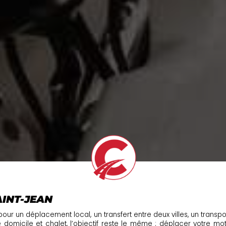
INT-JEAN
our un déplacement local, un transfert entre deux villes, un transpo
re domicile et chalet, l’objectif reste le même : déplacer votre m