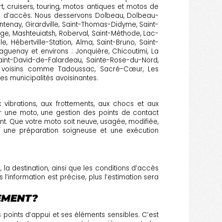
 cruisers, touring, motos antiques et motos de
es d’accès. Nous desservons Dolbeau, Dolbeau-
entenay, Girardville, Saint-Thomas-Didyme, Saint-
ge, Mashteuiatsh, Roberval, Saint-Méthode, Lac-
 Hébertville-Station, Alma, Saint-Bruno, Saint-
aguenay et environs : Jonquière, Chicoutimi, La
Saint-David-de-Falardeau, Sainte-Rose-du-Nord,
teurs voisins comme Tadoussac, Sacré-Cœur, Les
es municipalités avoisinantes.
 vibrations, aux frottements, aux chocs et aux
r une moto, une gestion des points de contact
ent. Que votre moto soit neuve, usagée, modifiée,
, une préparation soigneuse et une exécution
 la destination, ainsi que les conditions d’accès
l’information est précise, plus l’estimation sera
EMENT?
points d’appui et ses éléments sensibles. C’est