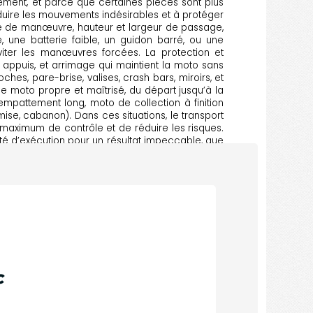
ement, et parce que certaines pièces sont plus
éduire les mouvements indésirables et à protéger
ace de manœuvre, hauteur et largeur de passage,
, une batterie faible, un guidon barré, ou une
éviter les manœuvres forcées. La protection et
s appuis, et arrimage qui maintient la moto sans
hes, pare-brise, valises, crash bars, miroirs, et
de moto propre et maîtrisé, du départ jusqu’à la
empattement long, moto de collection à finition
mise, cabanon). Dans ces situations, le transport
maximum de contrôle et de réduire les risques.
ualité d’exécution pour un résultat impeccable, que
ise en charge sérieuse, une coordination simple
ARANTIE !
C