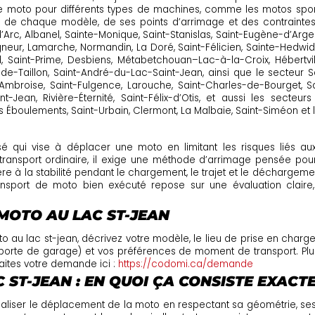
e moto pour différents types de machines, comme les motos sport,
tés de chaque modèle, de ses points d’arrimage et des contraint
-d’Arc, Albanel, Sainte-Monique, Saint-Stanislas, Saint-Eugène-d’Arg
eur, Lamarche, Normandin, La Doré, Saint-Félicien, Sainte-Hedwid
Saint-Prime, Desbiens, Métabetchouan–Lac-à-la-Croix, Hébertville,
de-Taillon, Saint-André-du-Lac-Saint-Jean, ainsi que le secteur S
nt-Ambroise, Saint-Fulgence, Larouche, Saint-Charles-de-Bourget, 
aint-Jean, Rivière-Éternité, Saint-Félix-d’Otis, et aussi les sec
 Éboulements, Saint-Urbain, Clermont, La Malbaie, Saint-Siméon et l
é qui vise à déplacer une moto en limitant les risques liés aux
ansport ordinaire, il exige une méthode d’arrimage pensée pou
lière à la stabilité pendant le chargement, le trajet et le déchargem
ansport de moto bien exécuté repose sur une évaluation claire
MOTO AU LAC ST-JEAN
 au lac st-jean, décrivez votre modèle, le lieu de prise en charge,
e, porte de garage) et vos préférences de moment de transport. Plus 
Faites votre demande ici :
https://codomi.ca/demande
ST-JEAN : EN QUOI ÇA CONSISTE EXACT
éaliser le déplacement de la moto en respectant sa géométrie, ses 