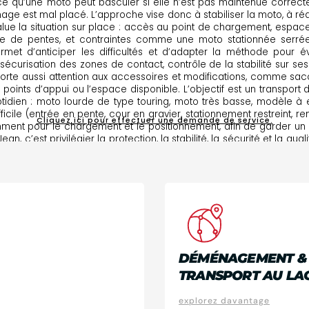
rce qu’une moto peut basculer si elle n’est pas maintenue correct
age est mal placé. L’approche vise donc à stabiliser la moto, à r
value la situation sur place : accès au point de chargement, esp
nce de pentes, et contraintes comme une moto stationnée serrée
ermet d’anticiper les difficultés et d’adapter la méthode pour 
sécurisation des zones de contact, contrôle de la stabilité sur se
n porte aussi attention aux accessoires et modifications, comme sacoc
points d’appui ou l’espace disponible. L’objectif est un transport 
otidien : moto lourde de type touring, moto très basse, modèle à 
ficile (entrée en pente, cour en gravier, stationnement restreint, re
Cliquez ici pour effectuer une demande de service.
nt pour le chargement et le positionnement, afin de garder un 
ean, c’est privilégier la protection, la stabilité, la sécurité et la q
secteurs autour du lac et les environs. Notre approche vise une pr
TOP SERVICE
, SATISFACTION G
DÉMÉNAGEMENT &
TRANSPORT AU LA
explorez davantage