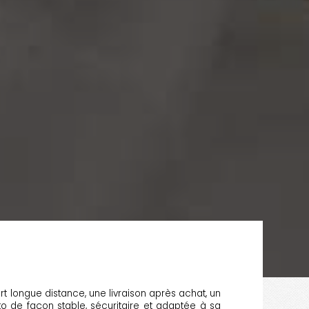
rt longue distance, une livraison après achat, un
oto de façon stable, sécuritaire et adaptée à sa