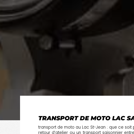
TRANSPORT DE MOTO LAC SA
transport de moto au Lac St-Jean : que ce soit p
retour d’atelier ou un transport saisonnier ent