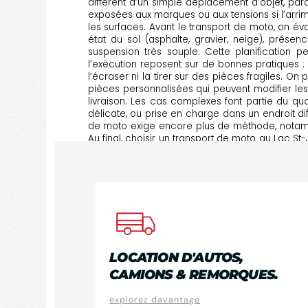
différent d’un simple déplacement d’objet, pa
exposées aux marques ou aux tensions si l’arrim
les surfaces. Avant le transport de moto, on é
état du sol (asphalte, gravier, neige), prése
suspension très souple. Cette planification p
l’exécution reposent sur de bonnes pratiques : 
l’écraser ni la tirer sur des pièces fragiles. O
pièces personnalisées qui peuvent modifier les 
livraison. Les cas complexes font partie du qu
délicate, ou prise en charge dans un endroit dif
de moto exige encore plus de méthode, notamme
Au final, choisir un transport de moto au Lac St-J
ce soit pour un déplacement local ou vers les 
et une livraison soignée, partout dans la région.
CODOMI
LOCATION D'AUTOS,
CAMIONS & REMORQUES.
explorez davantage