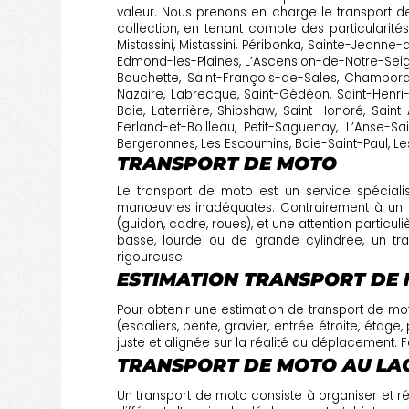
valeur. Nous prenons en charge le transport d
collection, en tenant compte des particulari
Mistassini, Mistassini, Péribonka, Sainte-Jeanne
Edmond-les-Plaines, L’Ascension-de-Notre-Seign
Bouchette, Saint-François-de-Sales, Chambord, 
Nazaire, Labrecque, Saint-Gédéon, Saint-Henri-
Baie, Laterrière, Shipshaw, Saint-Honoré, Sai
Ferland-et-Boilleau, Petit-Saguenay, L’Anse-S
Bergeronnes, Les Escoumins, Baie-Saint-Paul, Les
TRANSPORT DE MOTO
Le transport de moto est un service spécialis
manœuvres inadéquates. Contrairement à un tr
(guidon, cadre, roues), et une attention particu
basse, lourde ou de grande cylindrée, un tr
rigoureuse.
ESTIMATION TRANSPORT DE 
Pour obtenir une estimation de transport de moto
(escaliers, pente, gravier, entrée étroite, étag
juste et alignée sur la réalité du déplacement. 
TRANSPORT DE MOTO AU LAC 
Un transport de moto consiste à organiser et r