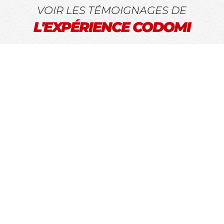
VOIR LES TÉMOIGNAGES DE
L'EXPÉRIENCE CODOMI
★
★
★
★
★
« ça roulllle »
En tant que Jo Levesque de JL Mobile,
j’apprécie quand les choses avancent
simplement, sans perte de temps et
avec du vrai bon sens...