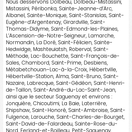
Nous desservons Dolbeau, Dolbeau-Mistassini,
Mistassini, Péribonka, Sainte-Jeanne-d’Arc,
Albanel, Sainte-Monique, Saint-Stanislas, Saint-
Eugène-d’Argentenay, Girardville, Saint-
Thomas-Didyme, Saint-Edmond-les-Plaines,
L’Ascension-de-Notre-Seigneur, Lamarche,
Normandin, La Doré, Saint-Félicien, Sainte-
Hedwidge, Mashteuiatsh, Roberval, Saint-
Méthode, Lac-Bouchette, Saint-François-de-
Sales, Chambord, Saint-Prime, Desbiens,
Métabetchouan–Lac-à-la-Croix, Hébertville,
Hébertville-Station, Alma, Saint-Bruno, Saint-
Nazaire, Labrecque, Saint-Gédéon, Saint-Henri-
de-Taillon, Saint-André-du-Lac-Saint-Jean,
ainsi que le secteur Saguenay et environs :
Jonquière, Chicoutimi, La Baie, Laterrière,
Shipshaw, Saint-Honoré, Saint-Ambroise, Saint-
Fulgence, Larouche, Saint-Charles-de-Bourget,
Saint-David-de-Falardeau, Sainte-Rose-du-
Nord, Ferland-et-Boilleau, Petit-Saguenay,