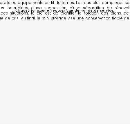
areils ou équipements au fil du temps. Les cas plus complexes so
incertaines, d’une succession, d’une séparation, de rénova
Cliquez ici pour effectuer une demande de service.
 ces situations, la clé est de planifier la rotation des biens, d
 de bris. Au final, le mini storage vise une conservation fiable 
écution méthodique qui facilite la récupération au moment voulu.
u lac et les secteurs environnants, selon vos besoins et votre éché
TOP SERVICE
, SATISFACTION G