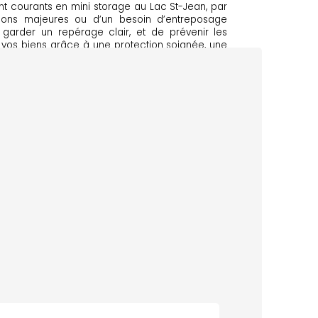
nt courants en mini storage au Lac St-Jean, par
tions majeures ou d’un besoin d’entreposage
e garder un repérage clair, et de prévenir les
de vos biens grâce à une protection soignée, une
 Vous obtenez un résultat impeccable, avec une
ancier.
ARANTIE !