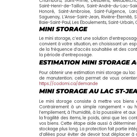
Chambord, Saint-Prime, Desbiens, Métabetchoua
Saint-Henri-de-Taillon, Saint-André-du-Lac-Sai
Honoré, Saint-Ambroise, Saint-Fulgence, Laro
Saguenay, L’Anse-Saint-Jean, Rivière-Éternité,
Baie-Saint-Paul, Les Éboulements, Saint-Urbain, 
MINI STORAGE
Le mini storage, c’est une solution d’entreposag
convient à votre situation, en choisissant un e
de la fréquence d’accès souhaitée et des contrai
la période d’entreposage.
ESTIMATION MINI STORAGE A
Pour obtenir une estimation mini storage au lac
de manutention; cela permet de vous orienter v
https://codomi.ca/demande
MINI STORAGE AU LAC ST-JE
Le mini storage consiste à mettre vos biens 
Contrairement à un simple rangement « au ha
l’empilement, à l’humidité, à la poussière et a
la fragilité des items, le poids, ainsi que les c
vos biens. Cette étape aide aussi à déterminer 
stockage plus long. La protection fait partie i
d’allées pour éviter de devoir tout déplacer à 