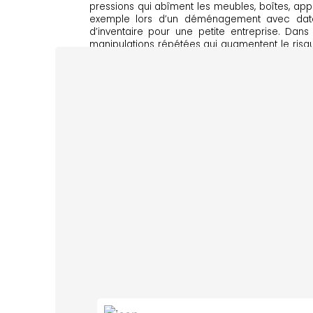
pressions qui abîment les meubles, boîtes, app
exemple lors d’un déménagement avec dates 
d’inventaire pour une petite entreprise. Dans
manipulations répétées qui augmentent le risque
stabilité et une sécurité adaptées, et une ex
solution d’entreposage cohérente pour le tour d
CODOMI