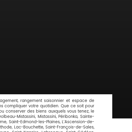
nagement, rangement saisonnier et espace de
ns compliquer votre quotidien. Que ce soit pour
ou conserver des biens auxquels vous tenez, le
eau-Mistassini, Mistassini, Péribonka, Sainte-
dyme, Saint-Edmond-les-Plaines, L’Ascension-de-
éthode, Lac-Bouchette, Saint-François-de-Sales,