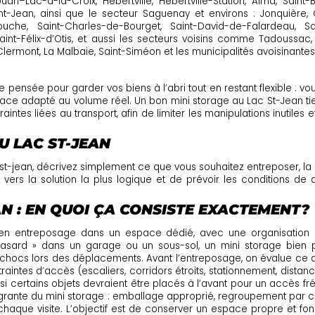
n–Lac-à-la-Croix, Hébertville, Hébertville-Station, Alma, Saint-
nt-Jean, ainsi que le secteur Saguenay et environs : Jonquière, Ch
uche, Saint-Charles-de-Bourget, Saint-David-de-Falardeau, Sai
 Saint-Félix-d’Otis, et aussi les secteurs voisins comme Tadouss
Clermont, La Malbaie, Saint-Siméon et les municipalités avoisinantes
e pensée pour garder vos biens à l’abri tout en restant flexible : v
space adapté au volume réel. Un bon mini storage au Lac St-Jean t
ntes liées au transport, afin de limiter les manipulations inutiles 
U LAC ST-JEAN
 st-jean, décrivez simplement ce que vous souhaitez entreposer, l
ers la solution la plus logique et de prévoir les conditions de 
AN : EN QUOI ÇA CONSISTE EXACTEMENT?
en entreposage dans un espace dédié, avec une organisation qui 
sard » dans un garage ou un sous-sol, un mini storage bien pla
ux chocs lors des déplacements. Avant l’entreposage, on évalue ce q
ontraintes d’accès (escaliers, corridors étroits, stationnement, dis
si certains objets devraient être placés à l’avant pour un accès fré
ntégrante du mini storage : emballage approprié, regroupement par c
chaque visite. L’objectif est de conserver un espace propre et fonct