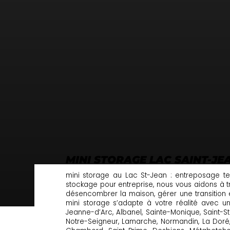
MINI STORAGE LAC SAINT-JE
mini storage au Lac St-Jean : entreposage 
stockage pour entreprise, nous vous aidons à t
désencombrer la maison, gérer une transition 
mini storage s’adapte à votre réalité avec un
Jeanne-d’Arc, Albanel, Sainte-Monique, Saint-S
Notre-Seigneur, Lamarche, Normandin, La Doré, 