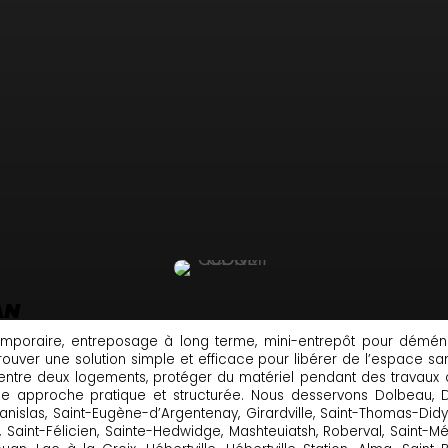
AN
temporaire, entreposage à long terme, mini-entrepôt pour démé
rouver une solution simple et efficace pour libérer de l’espace sa
entre deux logements, protéger du matériel pendant des travaux 
e approche pratique et structurée. Nous desservons Dolbeau, Dolb
tanislas, Saint-Eugène-d’Argentenay, Girardville, Saint-Thomas-Di
Saint-Félicien, Sainte-Hedwidge, Mashteuiatsh, Roberval, Saint-M