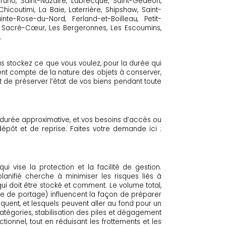
Bruno, Saint-Nazaire, Labrecque, Saint-Gédéon,
icoutimi, La Baie, Laterrière, Shipshaw, Saint-
nte-Rose-du-Nord, Ferland-et-Boilleau, Petit-
ac, Sacré-Cœur, Les Bergeronnes, Les Escoumins,
.
ous stockez ce que vous voulez, pour la durée qui
ient compte de la nature des objets à conserver,
et de préserver l’état de vos biens pendant toute
a durée approximative, et vos besoins d’accès ou
dépôt et de reprise. Faites votre demande ici :
vise la protection et la facilité de gestion.
nifié cherche à minimiser les risques liés à
ui doit être stocké et comment. Le volume total,
tance de portage) influencent la façon de préparer
quent, et lesquels peuvent aller au fond pour un
atégories, stabilisation des piles et dégagement
ionnel, tout en réduisant les frottements et les