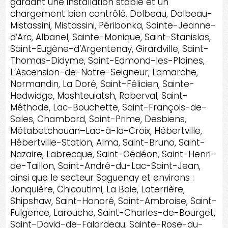
gardant une installation stable et un
chargement bien contrôlé. Dolbeau, Dolbeau-
Mistassini, Mistassini, Péribonka, Sainte-Jeanne-
d’Arc, Albanel, Sainte-Monique, Saint-Stanislas,
Saint-Eugène-d’Argentenay, Girardville, Saint-
Thomas-Didyme, Saint-Edmond-les-Plaines,
L’Ascension-de-Notre-Seigneur, Lamarche,
Normandin, La Doré, Saint-Félicien, Sainte-
Hedwidge, Mashteuiatsh, Roberval, Saint-
Méthode, Lac-Bouchette, Saint-François-de-
Sales, Chambord, Saint-Prime, Desbiens,
Métabetchouan–Lac-à-la-Croix, Hébertville,
Hébertville-Station, Alma, Saint-Bruno, Saint-
Nazaire, Labrecque, Saint-Gédéon, Saint-Henri-
de-Taillon, Saint-André-du-Lac-Saint-Jean,
ainsi que le secteur Saguenay et environs :
Jonquière, Chicoutimi, La Baie, Laterrière,
Shipshaw, Saint-Honoré, Saint-Ambroise, Saint-
Fulgence, Larouche, Saint-Charles-de-Bourget,
Saint-David-de-Falardeau, Sainte-Rose-du-