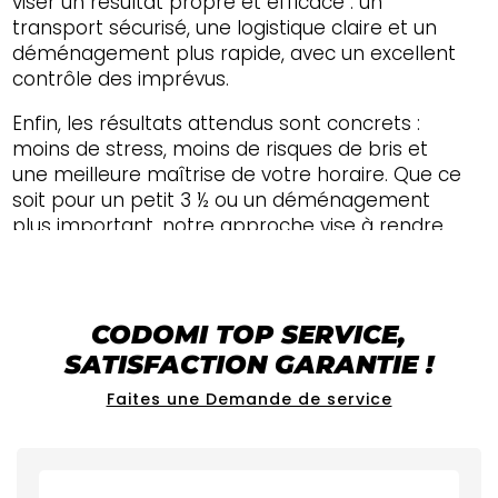
viser un résultat propre et efficace : un
transport sécurisé, une logistique claire et un
déménagement plus rapide, avec un excellent
contrôle des imprévus.
Enfin, les résultats attendus sont concrets :
moins de stress, moins de risques de bris et
une meilleure maîtrise de votre horaire. Que ce
soit pour un petit 3 ½ ou un déménagement
plus important, notre approche vise à rendre
votre
LOCATION DE CAMION DE
DÉMÉNAGEMENT
à SAINT-STANISLAS simple,
sécuritaire et bien organisée.
CODOMI
TOP SERVICE
,
SATISFACTION GARANTIE !
Faites une Demande de service