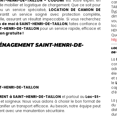
NT-HENRI-DE-TAILLON – CODOMI
est votre expert en
ca
de mobilier et logistique de chargement. Que ce soit pour
TAI
u un service spécialisé,
LOCATION DE CAMION DE
(ty
antit un service soigné avec protection complète,
dim
lle, assurant un résultat impeccable. Si vous recherchez
vou
 de moi à SAINT-HENRI-DE-TAILLON
, faites confiance à
lo
T-HENRI-DE-TAILLON
pour un service rapide, efficace et
HEN
n gratuite !
Qué
ht
ÉNAGEMENT SAINT-HENRI-DE-
LOC
DE-
La
con
ada
éle
et 
le
T-HENRI-DE-TAILLON
cap
d’é
ENT à SAINT-HENRI-DE-TAILLON
et partout au
Lac-St-
La 
 et soigneux. Nous vous aidons à choisir le bon format de
du 
nifier un transport efficace. Au besoin, notre équipe peut
dis
t avec une manutention sécuritaire.
dur