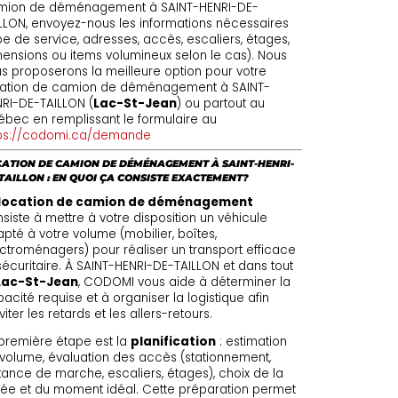
mion de déménagement à SAINT-HENRI-DE-
LLON, envoyez-nous les informations nécessaires
pe de service, adresses, accès, escaliers, étages,
ensions ou items volumineux selon le cas). Nous
s proposerons la meilleure option pour votre
cation de camion de déménagement à SAINT-
RI-DE-TAILLON (
Lac-St-Jean
) ou partout au
bec en remplissant le formulaire au
tps://codomi.ca/demande
ATION DE CAMION DE DÉMÉNAGEMENT À SAINT-HENRI-
TAILLON : EN QUOI ÇA CONSISTE EXACTEMENT?
location de camion de déménagement
siste à mettre à votre disposition un véhicule
pté à votre volume (mobilier, boîtes,
ctroménagers) pour réaliser un transport efficace
sécuritaire. À SAINT-HENRI-DE-TAILLON et dans tout
Lac-St-Jean
, CODOMI vous aide à déterminer la
acité requise et à organiser la logistique afin
viter les retards et les allers-retours.
première étape est la
planification
: estimation
volume, évaluation des accès (stationnement,
tance de marche, escaliers, étages), choix de la
ée et du moment idéal. Cette préparation permet