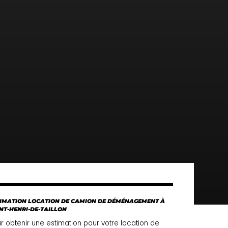
IMATION LOCATION DE CAMION DE DÉMÉNAGEMENT À
NT-HENRI-DE-TAILLON
r obtenir une estimation pour votre location de