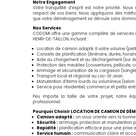
Notre Engagement
Votre tranquillité d’esprit est notre priorité. Nou
respect de vos biens. Nous appliquons des métho
que votre déménagement se déroule sans domm
Nos Services
CODOMI offre une gamme complète de services
HENRI-DE-TAILLON, incluant :
Location de camion adapté à votre volume (pet
Conseils de planification (itinéraire, durée, horai
Aide au chargement et au déchargement (sur 
Protection des meubles (couvertures, pellicule, c
Arrimage et sécurisation de la cargaison (sangles
Transport local et régional au Lac-St-Jean
Manutention d’items lourds ou volumineux (selon 
Service pour résidentiel, commerce et petits ent
Peu importe la taille de votre projet, notre éq
professionnel.
Pourquoi Choisir LOCATION DE CAMION DE DÉ
Camion adapté :
on vous oriente vers la bonne c
Sécurité :
arrimage, protection et manutention pr
Rapidité :
planification efficace pour une prise 
Service humain :
communication claire et acco