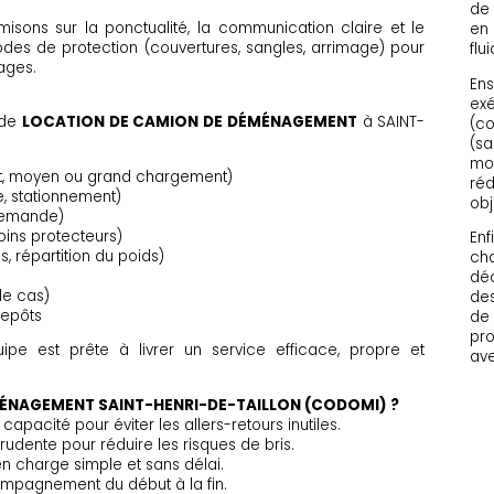
de 
s misons sur la ponctualité, la communication claire et le
en 
des de protection (couvertures, sangles, arrimage) pour
flui
ages.
Ens
exé
 de
LOCATION DE CAMION DE DÉMÉNAGEMENT
à SAINT-
(co
(sa
mou
it, moyen ou grand chargement)
réd
re, stationnement)
obj
demande)
oins protecteurs)
Enfi
, répartition du poids)
cha
déc
le cas)
des
repôts
de 
pro
uipe est prête à livrer un service efficace, propre et
ave
MÉNAGEMENT SAINT-HENRI-DE-TAILLON (CODOMI) ?
apacité pour éviter les allers-retours inutiles.
udente pour réduire les risques de bris.
en charge simple et sans délai.
mpagnement du début à la fin.