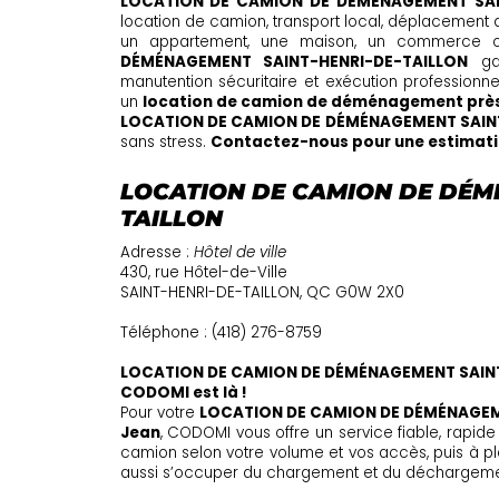
LOCATION DE CAMION DE DÉMÉNAGEMENT SAI
location de camion, transport local, déplacement 
un appartement, une maison, un commerce o
DÉMÉNAGEMENT SAINT-HENRI-DE-TAILLON
gar
manutention sécuritaire et exécution professionne
un
location de camion de déménagement près
LOCATION DE CAMION DE DÉMÉNAGEMENT SAIN
sans stress.
Contactez-nous pour une estimatio
LOCATION DE CAMION DE DÉM
TAILLON
Adresse :
Hôtel de ville
430, rue Hôtel-de-Ville
SAINT-HENRI-DE-TAILLON, QC G0W 2X0
Téléphone : (418) 276-8759
LOCATION DE CAMION DE DÉMÉNAGEMENT SAIN
CODOMI est là !
Pour votre
LOCATION DE CAMION DE DÉMÉNAGEM
Jean
, CODOMI vous offre un service fiable, rapide
camion selon votre volume et vos accès, puis à pla
aussi s’occuper du chargement et du déchargemen