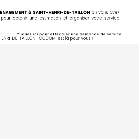
ÉNAGEMENT à SAINT-HENRI-DE-TAILLON
ou vous avez
our obtenir une estimation et organiser votre service
Cliquez ici pour effectuer une demande de service.
RI-DE-TAILLON : CODOMI est là pour vous !
TOP SERVICE
, SATISFACTION G